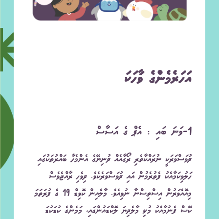
އަހަރެމެންގެ ވާހަކަ
1-ވަނަ ބައި : އެޕް ގެ އަސާސް
ދުވަސްވަރަކީ ނުރައްކާތެރި ރޯގާއެއް ދުނިޔޭގެ އެންމެހާ ބައްރުތަކުގައި
ހަލުވިކަމާއެކު ފެތުރެމުން އައި ދުވަސްވަރެކެވެ. ދިވެހި ރާއްޖެވެސް
މިއޮއެވަރުން އިސްތިސްނާ ނުވިއެވެ. މާލެއިން ކޮވިޑް 19 ގެ ފުރަތަމަ
ކޭސް ފެނުމާއެކު މުޅި މާލެދިޔަ ލޮކްޑައުންގައި، މަމެންގެ ކުޑަކުޑަ