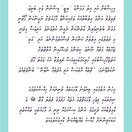
މިހިސާބަށް އައި އިރު މަމެންގެ ’ބިޒީ‘ ވިސްނުން ވެށި ބަލިވެ،
ދަރިފުޅު އެންމެ އިތުބާރާއެކު ވަށައިގެންވާ މާހައުލަށް ޔަގީންކަން ހޯދާނީ
މަމެން ބެލެނިވެރިން ގާތުންކަން ޔަގީން ކުރެވުނެވެ. އަދިވެސް މިދަނީ
މި ދަތުރުގައި އިތުރަށް ކަންކަން ދަސްކުރަމުންނެވެ. އަދި ’ގަޅި‘
ޖެހޭލެއް މަދެއް ނޫނެވެ. ކިތަންމެ ފަސޭހައިން އާލާތްތަށް
އަތުޖެހޭހިސާބުގައި ހުރިކަމުގައިވިއަސް ދަރިފުޅާ އެކު ވަގުތު ހޭދަ
ނުކުރެވޭނަމަ، ”ފޮތެއް އޮތަކަސް އަދި އެދުރެއް ނުވާނޭ“ ބުނާފަދައެވެ.
މިހެން އުޅުމުގައި ލިޔެވުނު ވާހަކަތައް ދުނިޔެއަށް ހިއްސާކުރުމުގެ
ނިޔަތުގައި ދިވެހި ވާހަކަފޮތުގެ އެޕެއް ހެދުމުގެ ދަތުރު މާތް ﷲ ގެ
ވާގިފުޅާއެކު ފެށީމެވެ. އެންމެ އިސްކަމެއް ދިނީ އެ މާހައުލަކީ ރައްކާތެރި
ކުޑަކުދިންނަށް ހާއްސަ ވެއްޓެއްކަން ގާއިމުކުރުމެއެވެ.