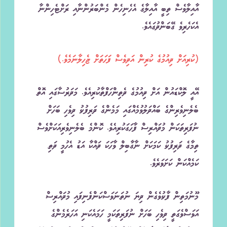
އާއިލާވެސް ތިބީ އާއިލާގެ އެހެނިހެން މެންބަރުންނާއި ރަށްޓެހިންނާ
އެކަހެރިވެ ގޭބަންދުގައެވެ.
(ކުރިއަށް ދިއުމުގެ ކުރިން އަދިވެސް ފަހަތަށް ޖެހިލާނަމެވެ.)
އޭއީ ލޮކްޑައުން އަށް ދިއުމުގެ ދެތިންހަފްތާކުރިއެވެ. މަދަރުސާގައި އޮތް
ބެލެނިވެރިންގެ ބައްދަލުވުމެއްގައި މަމެންގެ ދަރިފުޅު ދިވެހި ބަހަށް
ނުފަރިތަކަން މުދައްރިސް ފާހަގަކުރިއެވެ. ކޮންމެ ބެލެނިވެރިއަކަށްވެސް
ތިމާގެ ދަރިފުޅު ކަމަކަށް ނާގާބިލް ވާހަކަ ދައްކާ އަޑު އެހުމީ ދަތި
ކަމެއްކަން ކަށަވަރެވެ.
މޫނުމަތިން ފާޅުވެގެން ދިޔަ ނުތަނަވަސްކަންފެނިފައި މުދައްރިސް
އަވަސްވެގަތީ ދިވެހި ބަހަށް ނުފަރިތަކަމީ ހަމައެކަނި އަހަރެމެންގެ