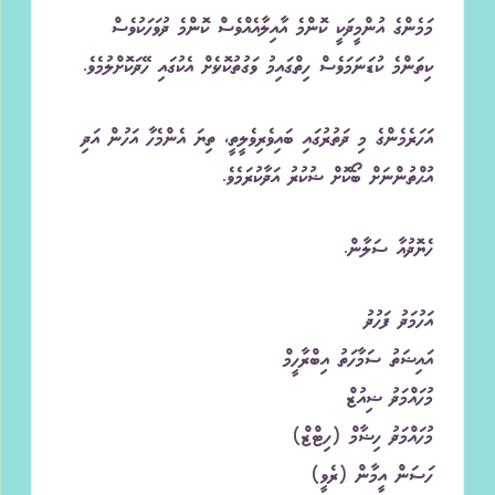
މަމެންގެ އުންމީދަކީ ކޮންމެ އާއިލާއެއްވެސް ކޮންމެ ދުވަހަކުވެސް
ކިތަންމެ ކުޑަނަމަވެސް ހިތްގައިމު ވަގުތުކޮޅެށް އެކުގައި ހޭދަކޮށްލުމެވެ.
އަހަރެމެންގެ މި ދަތުރުގައި ބައިވެރިވެލީތީ، ތިޔަ އެންމެހާ އަހުން އަދި
އުޙްތުންނަށް ބޯކޮށް ޝުކުރު އަދާކުރަމެވެ.
ހެޔޮދުއާ ސަލާން.
އަހުމަދު ފަހުދު
އައިޝަތު ސަމާހަތު އިބްރާހީމް
މުހައްމަދު ޝިއުޒް
މުހައްމަދު ހިޝާމް (ހިޓްޒް)
ހަސަން އީމާން (ރެވީ)