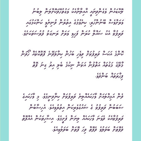
ލޮކްޑައުން ވެގެންދިޔައީ އާއިލާޔާއެކު ވަގުތުހޭދަކޮށްލަން ލިބުނު
ވަރަށްވެސް ބޭނުންހުރި، ކިޔެވުމުގެ އިތުރުން ދުނިޔެވީ ކަންކަމުގައި
ދަރިފުޅާ އެކު ސައްލާ ކުރަން ފަހިވި ވަރަށް ރަނގަޅު ފުރުސަތަކަށެވެ.
ކޮންމެ އަކަސް ދަރިފުޅަށް ދިވެހި ބަހުން ކިޔާލަދޭނެ ފޮތްކޮޅެއް ހޯދަން
މާލޭގެ މަގުތައް އަތްފުނާ އަޅަން ނިކުމެ ބެލި އިރު ގިނަ ފޮތް
ފިހާރަތައް ބަންދެވެ.
ދެން އަމިއްލައަށް ވާހަކައެއްލިޔެ ދަރިފުޅަށް ކިޔާދިނީމެވެ. މި ވާހަކައިގެ
ސަބަބުން ދަރިފުޅު ގެ ޝައުގުވެރިކަން އިތުރުވިއެވެ. އެހިސާބުން
ދަރިފުޅާއެކު ދެވަނަ ވާހަކައެއް ލިޔަން ފެށިީމެވެ. އިސާހިތަކުން އެއްފޮތް
ދެފޮތަށް ބަދަލުވެ ދެފޮތް ދިހަ ފޮތަށް ބަދަލުވިއެވެ.