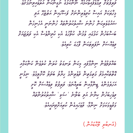
ދަރިފުޅަށް ދިމާވެފައިވާކަމެއް ނޫންކަމުގެ ޔަގީންކަން އަރުވައިދިނުމަށެވެ.
މިހާރަކަށް އައިސް ކުދިވެރިންނަށް ފަސޭހައިން އަތުޖެހޭ އަދި
ޝައުގުވެރިކަން ހުންނަ ޝާއިރުކުރުންތައް ހުންނަނީ އެހެނިހެން
ބަސްބަހުން ކަމުގައި ވުމުން، ކުލާހުގެ އެކި ކުދިންވެސް އެކި ދަރަޖައަށް
ދިވެއްސަށް ނުފަރިތަކަން ފާހަގަ ކުރިއެވެ.
ބައްދަލުވުން ނިންމާފައި މިކަން ރަނގަޅު ކުރަން ކުރެވެނޭ ކަންކަމާއި
ގޮތްތަކާއިމެދު މަތިމަތިން ދެވެރިންމެ ހިޔާލު ބަދަލު ކޮށްލީމެވެ. ނިމުނީ
އަހަރެމެންގެ ޒިންމާއިން ބަރީއްޔަވެ، ދަރިފުޅު ދިވެއްސަށް ކޮށީ
ދިވެހިބަހުން ކިޔާނެ އަދި ބަލާނެ ’ސަޅި‘ ޝާއިރުކުރުންތައް
މަދުވީމަކަމަށް ނިންމާ، ދުވަހައިގެން ކުރިއަށްދިޔައީއެވެ.
(އެނބުރި ލޮކްޑައުން.)