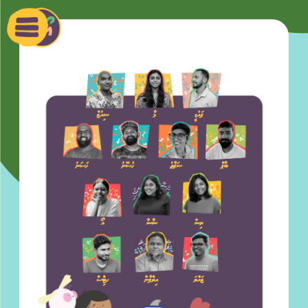
Ski
t
conten
Oala